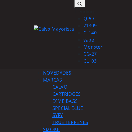
Trending:
QPCG
21309
CL140
vape
Monster
CG-27
CL103
NOVEDADES
MARCAS
CALVO
CARTRIDGES
DIME BAGS
SPECIAL BLUE
SYFY
TRUE TERPENES
SMOKE