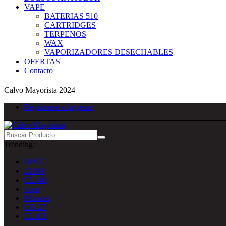
VAPE
BATERIAS 510
CARTRIDGES
TERPENOS
WAX
VAPORIZADORES DESECHABLES
OFERTAS
Contacto
Calvo Mayorista 2024
Registrarse o Ingresar
Trending:
QPCG
21309
CL140
vape
Monster
CG-27
CL103