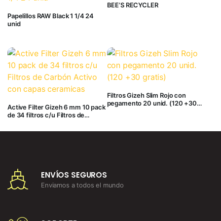
BEE’S RECYCLER
Papelillos RAW Black 1 1/4 24
unid
Filtros Gizeh Slim Rojo con
pegamento 20 unid. (120 +30
Active Filter Gizeh 6 mm 10 pack
gratis)
de 34 filtros c/u Filtros de
Carbón Activo con capas
ceramicas
ENVÍOS SEGUROS
Enviamos a todos el mundo