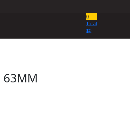
0
Total
$
0
E 63MM