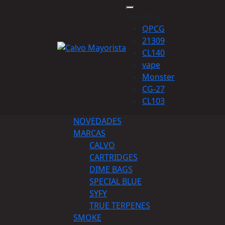
Trending:
QPCG
21309
CL140
vape
Monster
CG-27
CL103
NOVEDADES
MARCAS
CALVO
CARTRIDGES
DIME BAGS
SPECIAL BLUE
SYFY
TRUE TERPENES
SMOKE